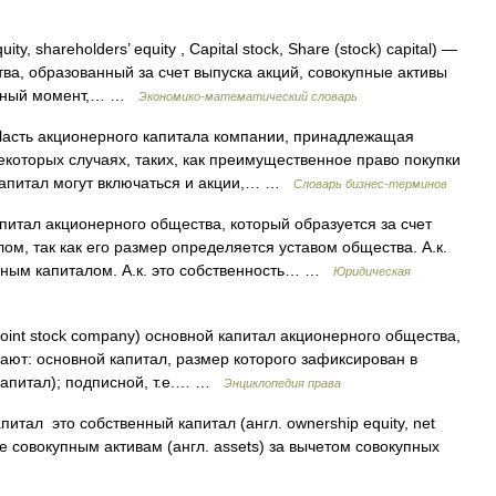
ity, shareholders’ equity , Capital stock, Share (stock) capital) —
ва, образованный за счет выпуска акций, совокупные активы
данный момент,… …
Экономико-математический словарь
) Часть акционерного капитала компании, принадлежащая
екоторых случаях, таких, как преимущественное право покупки
й капитал могут включаться и акции,… …
Словарь бизнес-терминов
итал акционерного общества, который образуется за счет
ом, так как его размер определяется уставом общества. А.к.
ным капиталом. А.к. это собственность… …
Юридическая
f joint stock company) основной капитал акционерного общества,
ают: основной капитал, размер которого зафиксирован в
капитал); подписной, т.е.… …
Энциклопедия права
тал это собственный капитал (англ. ownership equity, net
е совокупным активам (англ. assets) за вычетом совокупных