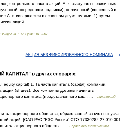
елец
контрольного
пакета
акций
.
А
.
к
.
выступает
в
различных
лученный
посредством
подписки
);
оплаченный
(
внесенный
в
ние
А
.
к
.
совершается
в
основном
двумя
путями:
1
)
путем
миссии
акций
.
.
:
Инфра
-
М
.
Г
.
М
.
Гукасьян
.
2007
.
АКЦИЯ БЕЗ ФИКСИРОВАННОГО НОМИНАЛА
Й КАПИТАЛ" в других словарях:
, equity capital) 1. Та часть капитала (capital) компании,
а акций (shares). Все компании должны начинать
акционерного капитала (представленного как… …
Финансовый
итал акционерного общества, образованный за счет выпуска
стей акций. [ОАО РАО "ЕЭС России" СТО 17330282.27.010.001
 капитал акционерного общества …
Справочник технического