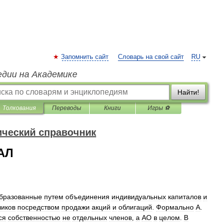
Запомнить сайт
Словарь на свой сайт
RU
едии на Академике
Найти!
Толкования
Переводы
Книги
Игры ⚽
ический справочник
АЛ
бразованные
путем
объединения
индивидуальных
капиталов
и
чиков
посредством
продажи
акций
и
облигаций
.
Формально
А
.
ся
собственностью
не
отдельных
членов
,
а
АО
в
целом
.
В