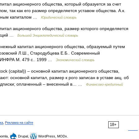
итал акционерного общества, который образуется за счет
ом, так как его размер определяется уставом общества. А.к.
енным капиталом …
Юридический словарь
питал акционерного общества, размер которого определяется
 акций …
Большой Энциклопедический словарь
нежный капитал акционерного общества, образуемый путем
Лозовский Л.Ш., Стародубцева Е.Б.. Современный
.: ИНФРА М. 479 с.. 1999 …
Экономический словарь
stock (capital)) – основной капитал акционерного общества,
ют: основной капитал, размер к рого записан в уставе акц. об
подписки; оплаченный – внесенный в… …
Финансово-кредитный
ка
,
Реклама на сайте
18+
omla,
Drupal,
WordPress, MODx.