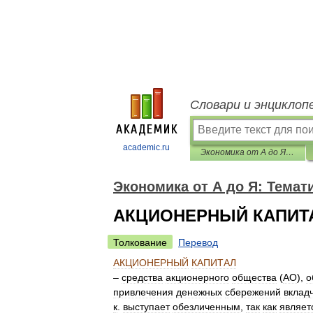
Словари и энциклоп
academic.ru
Экономика от А до Я: Тематический справочник
Экономика от А до Я: Темат
АКЦИОНЕРНЫЙ КАПИТ
Толкование
Перевод
АКЦИОНЕРНЫЙ
КАПИТАЛ
–
средства
акционерного
общества
(
АО
),
о
привлечения
денежных
сбережений
вклад
к
.
выступает
обезличенным
,
так
как
являет