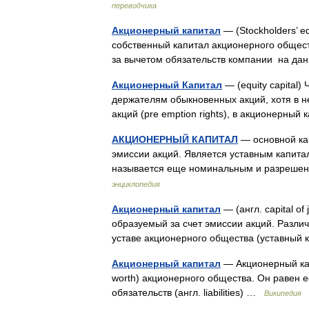
переводчика
Акционерный капитал
— (Stockholders’ equ
собственный капитал акционерного общест
за вычетом обязательств компании на 
Акционерный Капитал
— (equity capital
держателям обыкновенных акций, хотя в н
акций (pre emption rights), в акционерны
АКЦИОНЕРНЫЙ КАПИТАЛ
— основной кап
эмиссии акций. Является уставным капитал
называется еще номинальным и разрешен
энциклопедия
Акционерный капитал
— (англ. capital o
образуемый за счет эмиссии акций. Различ
уставе акционерного общества (уставный 
Акционерный капитал
— Акционерный капи
worth) акционерного общества. Он равен е
обязательств (англ. liabilities) …
Википедия