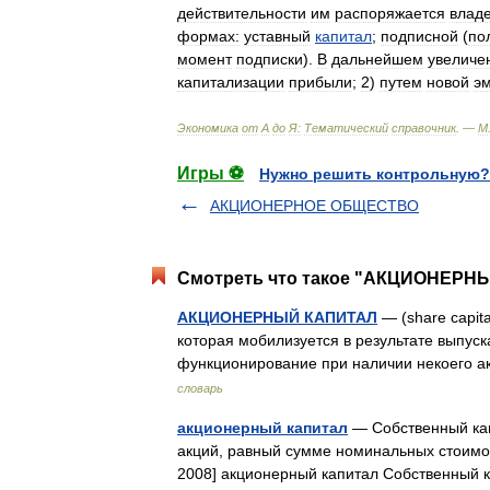
действительности
им
распоряжается
влад
формах:
уставный
капитал
;
подписной
(
по
момент
подписки
).
В
дальнейшем
увеличе
капитализации
прибыли
;
2
)
путем
новой
э
Экономика
от
А
до
Я:
Тематический
справочник
. —
М
Игры ⚽
Нужно решить контрольную?
АКЦИОНЕРНОЕ ОБЩЕСТВО
Смотреть что такое "АКЦИОНЕРНЫ
АКЦИОНЕРНЫЙ КАПИТАЛ
— (share capital
которая мобилизуется в результате выпуск
функционирование при наличии некоего 
словарь
акционерный капитал
— Собственный кап
акций, равный сумме номинальных стоимо
2008] акционерный капитал Собственный